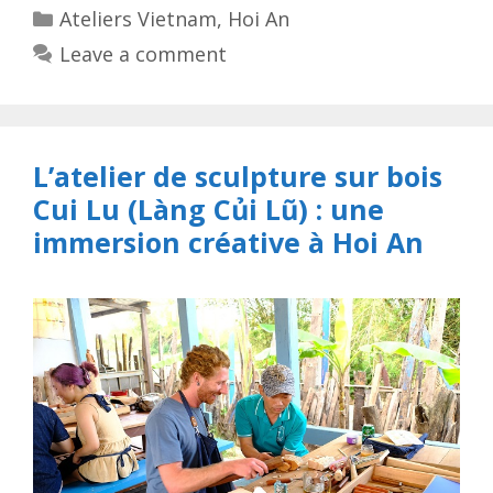
Categories
Ateliers Vietnam
,
Hoi An
Leave a comment
L’atelier de sculpture sur bois
Cui Lu (Làng Củi Lũ) : une
immersion créative à Hoi An