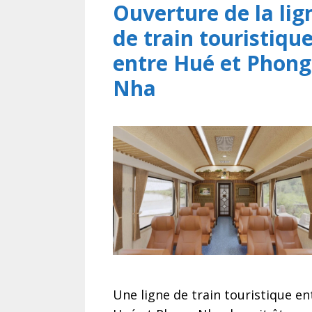
Ouverture de la lig
de train touristiqu
entre Hué et Phong
Nha
Une ligne de train touristique en