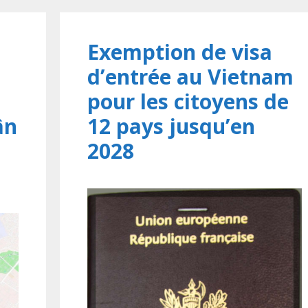
Exemption de visa
d’entrée au Vietnam
pour les citoyens de
ân
12 pays jusqu’en
2028