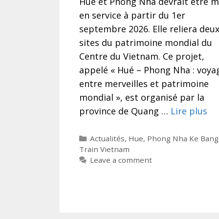
Hué et Phong Nha devrait être m
en service à partir du 1er
septembre 2026. Elle reliera deu
sites du patrimoine mondial du
Centre du Vietnam. Ce projet,
appelé « Hué – Phong Nha : voya
entre merveilles et patrimoine
mondial », est organisé par la
province de Quang …
Lire plus
Categories
Actualités
,
Hue
,
Phong Nha Ke Bang
Train Vietnam
Leave a comment