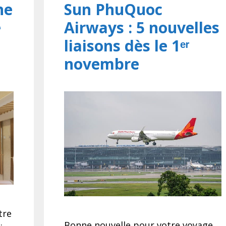
ne
Sun PhuQuoc
e
Airways : 5 nouvelles
liaisons dès le 1ᵉʳ
novembre
tre
Bonne nouvelle pour votre voyage