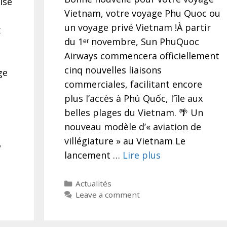
ise
Vietnam, votre voyage Phu Quoc ou
un voyage privé Vietnam !À partir
x
du 1ᵉʳ novembre, Sun PhuQuoc
Airways commencera officiellement
cinq nouvelles liaisons
ge
commerciales, facilitant encore
plus l’accès à Phú Quốc, l’île aux
belles plages du Vietnam. 🌴 Un
nouveau modèle d’« aviation de
villégiature » au Vietnam Le
,
lancement …
Lire plus
Categories
Actualités
Leave a comment