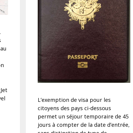
,
s
 au
ôn
Jet
vel
L’exemption de visa pour les
citoyens des pays ci-dessous
permet un séjour temporaire de 45
jours à compter de la date d’entrée,
sans distinction de type de