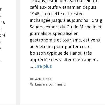
124 ans, est le berceau du célèbre
café aux œufs vietnamien depuis
r
1946. La recette est restée
s
inchangée jusqu’à aujourd’hui. Craig
 18
Sauers, expert du Guide Michelin et
e
journaliste spécialisé en
oré
gastronomie et tourisme, est venu
a
au Vietnam pour goûter cette
y
boisson typique de Hanoï, très
appréciée des visiteurs étrangers.
–
…
Lire plus
Categories
Actualités
Leave a comment