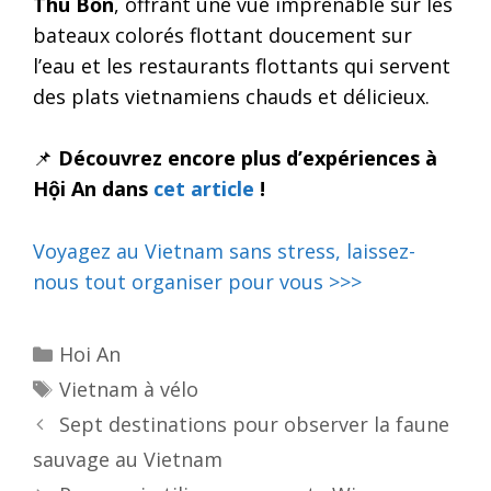
Thu Bồn
, offrant une vue imprenable sur les
bateaux colorés flottant doucement sur
l’eau et les restaurants flottants qui servent
des plats vietnamiens chauds et délicieux.
📌
Découvrez encore plus d’expériences à
Hội An dans
cet article
!
Voyagez au Vietnam sans stress, laissez-
nous tout organiser pour vous >>>
Categories
Hoi An
Tags
Vietnam à vélo
Post
Sept destinations pour observer la faune
navigation
sauvage au Vietnam