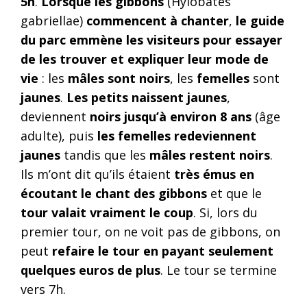
5h
.
Lorsque les gibbons
(Hylobates
gabriellae)
commencent à chanter
,
le guide
du parc emmène les visiteurs pour essayer
de les trouver et expliquer leur mode de
vie
: les
mâles sont noirs
, les
femelles
sont
jaunes
.
Les petits naissent jaunes
,
deviennent
noirs jusqu’à environ 8 ans
(âge
adulte), puis
les femelles redeviennent
jaunes
tandis que les
mâles restent noirs
.
Ils m’ont dit qu’ils étaient
très émus en
écoutant le chant des gibbons
et que le
tour valait vraiment le coup
. Si, lors du
premier tour, on ne voit pas de gibbons, on
peut
refaire le tour en payant seulement
quelques euros de plus
. Le tour se termine
vers 7h.