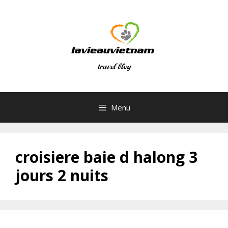
Skip
to
content
Menu
croisiere baie d halong 3
jours 2 nuits