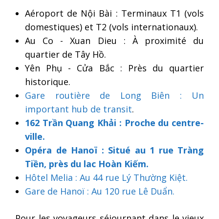
Aéroport de Nội Bài : Terminaux T1 (vols
domestiques) et T2 (vols internationaux).
Au Co - Xuan Dieu : À proximité du
quartier de Tây Hồ.
Yên Phụ - Cửa Bắc : Près du quartier
historique.
Gare routière de Long Biên : Un
important hub de transit
.
162 Trần Quang Khải : Proche du centre-
ville.
Opéra de Hanoï : Situé au 1 rue Tràng
Tiền, près du lac Hoàn Kiếm.
Hôtel Melia : Au 44 rue Lý Thường Kiệt.
Gare de Hanoï : Au 120 rue Lê Duẩn.
Pour les voyageurs séjournant dans le vieux