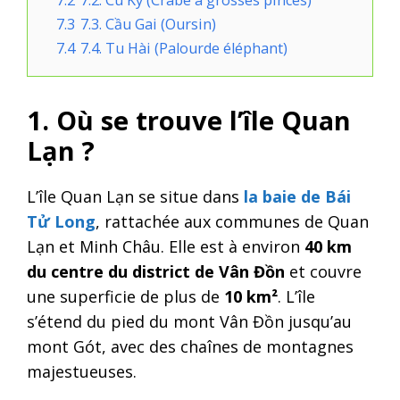
7.3
7.3. Cầu Gai (Oursin)
7.4
7.4. Tu Hài (Palourde éléphant)
1. Où se trouve l’île Quan
Lạn ?
L’île Quan Lạn se situe dans
la baie de Bái
Tử Long
, rattachée aux communes de Quan
Lạn et Minh Châu. Elle est à environ
40 km
du centre du district de Vân Đồn
et couvre
une superficie de plus de
10 km²
. L’île
s’étend du pied du mont Vân Đồn jusqu’au
mont Gót, avec des chaînes de montagnes
majestueuses.