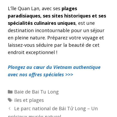
L’île Quan Lạn, avec ses
plages
paradisiaques, ses sites historiques et ses
spécialités culinaires uniques
, est une
destination incontournable pour un séjour
en pleine nature. Préparez votre voyage et
laissez-vous séduire par la beauté de cet
endroit exceptionnel !
Plongez au cœur du Vietnam authentique
avec nos offres spéciales >>>
Categories
Baie de Bai Tu Long
Tags
iles et plages
Post
Le parc national de Bái Tử Long – Un
navigation
précieux musée naturel