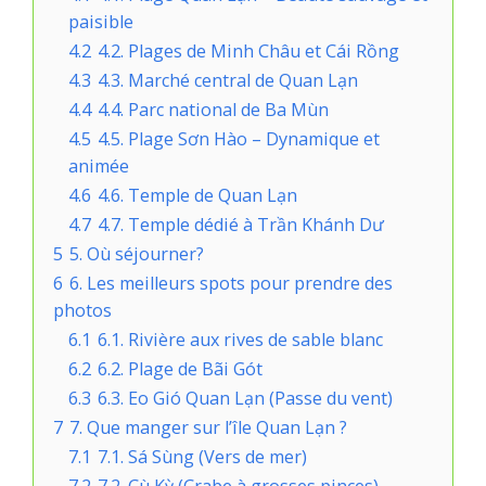
paisible
4.2
4.2. Plages de Minh Châu et Cái Rồng
4.3
4.3. Marché central de Quan Lạn
4.4
4.4. Parc national de Ba Mùn
4.5
4.5. Plage Sơn Hào – Dynamique et
animée
4.6
4.6. Temple de Quan Lạn
4.7
4.7. Temple dédié à Trần Khánh Dư
5
5. Où séjourner?
6
6. Les meilleurs spots pour prendre des
photos
6.1
6.1. Rivière aux rives de sable blanc
6.2
6.2. Plage de Bãi Gót
6.3
6.3. Eo Gió Quan Lạn (Passe du vent)
7
7. Que manger sur l’île Quan Lạn ?
7.1
7.1. Sá Sùng (Vers de mer)
7.2
7.2. Cù Kỳ (Crabe à grosses pinces)