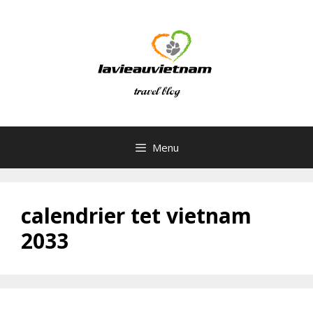
Skip
to
content
Menu
calendrier tet vietnam
2033