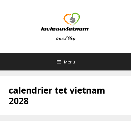
Skip
to
content
Menu
calendrier tet vietnam
2028