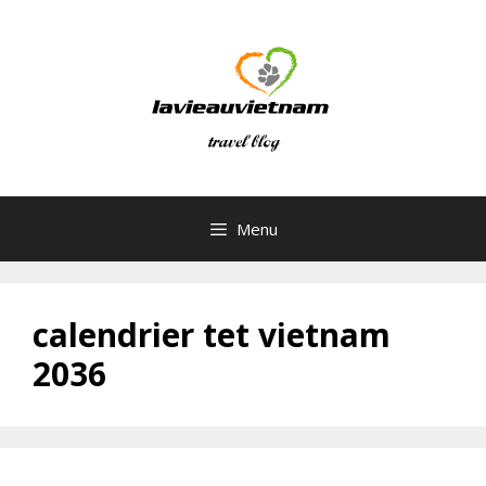
Skip
to
content
Menu
calendrier tet vietnam
2036