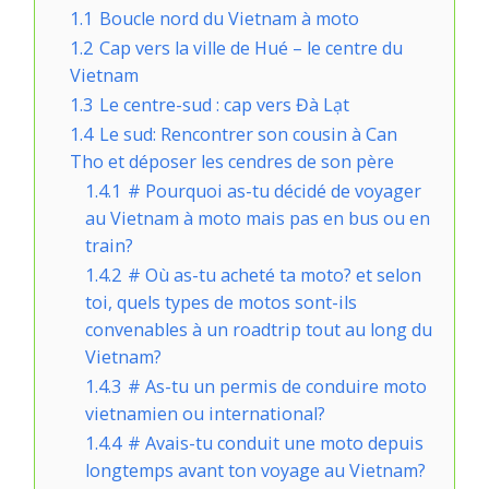
1.1
Boucle nord du Vietnam à moto
1.2
Cap vers la ville de Hué – le centre du
Vietnam
1.3
Le centre-sud : cap vers Đà Lạt
1.4
Le sud: Rencontrer son cousin à Can
Tho et déposer les cendres de son père
1.4.1
# Pourquoi as-tu décidé de voyager
au Vietnam à moto mais pas en bus ou en
train?
1.4.2
# Où as-tu acheté ta moto? et selon
toi, quels types de motos sont-ils
convenables à un roadtrip tout au long du
Vietnam?
1.4.3
# As-tu un permis de conduire moto
vietnamien ou international?
1.4.4
# Avais-tu conduit une moto depuis
longtemps avant ton voyage au Vietnam?