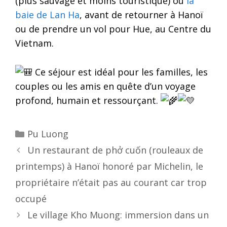
(plus sauvage et moins touristique) ou
la
baie de Lan Ha
, avant de retourner à Hanoï
ou de prendre un vol pour Hue, au Centre du
Vietnam.
Ce séjour est idéal pour les familles, les
couples ou les amis en quête d’un voyage
profond, humain et ressourçant.
Categories
Pu Luong
Post
Un restaurant de phở cuốn (rouleaux de
navigation
printemps) à Hanoï honoré par Michelin, le
propriétaire n’était pas au courant car trop
occupé
Le village Kho Muong: immersion dans un